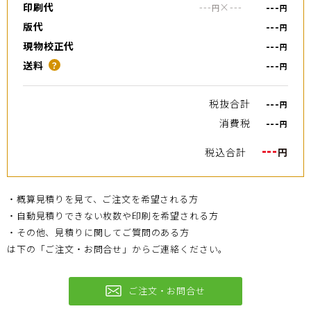
印刷代
---
×
---
---
円
円
版代
---
円
現物校正代
---
円
送料
---
？
円
税抜合計
---
円
消費税
---
円
---
税込合計
円
・概算見積りを見て、ご注文を希望される方
・自動見積りできない枚数や印刷を希望される方
・その他、見積りに関してご質問のある方
は下の「ご注文・お問合せ」からご連絡ください。
ご注文・お問合せ