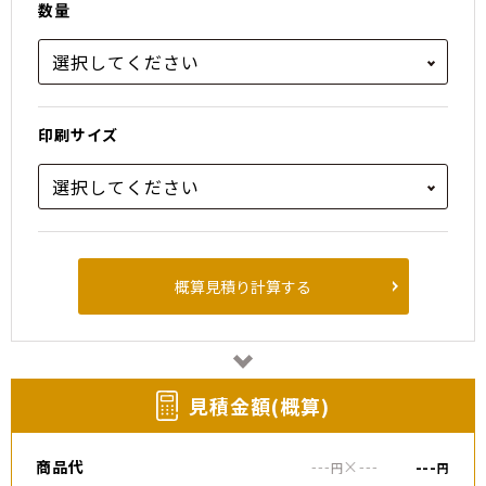
数量
印刷サイズ
概算見積り計算する
⾒積⾦額(概算)
商品代
---
×
---
---
円
円