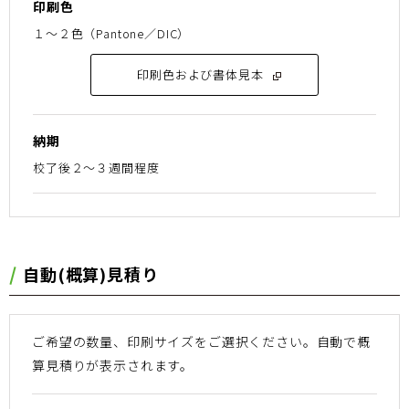
印刷色
１〜２色（Pantone／DIC）
印刷色および書体見本
納期
校了後２〜３週間程度
⾃動(概算)⾒積り
ご希望の数量、印刷サイズをご選択ください。
⾃動で概
算⾒積りが表⽰されます。