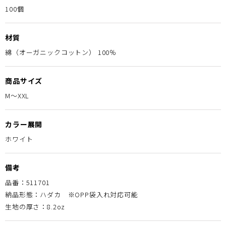
100個
材質
綿（オーガニックコットン） 100％
商品サイズ
M〜XXL
カラー展開
ホワイト
備考
品番：511701
納品形態：ハダカ ※OPP袋入れ対応可能
生地の厚さ：8.2oz