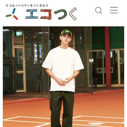
エコなノベルティをつくるなら
us
N