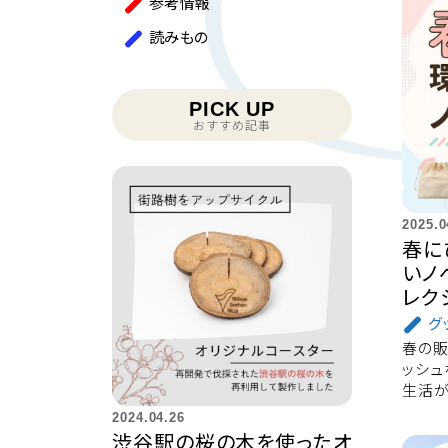
参考情報
読みもの
PICK UP
おすすめ記事
2025.0
春に
いノ
レク
グ
春の販
ッシュ
生活が
2024.04.26
渋谷駅の桜の木を使ったオ