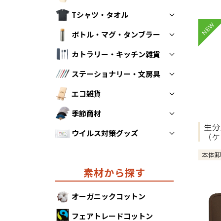
Tシャツ・タオル
トートバッグ
NEW
ボトル・マグ・タンブラー
折りたたみエコバッグ
Tシャツ
カトラリー・キッチン雑貨
不織布バッグ
タオル
ボトル
ステーショナリー・文房具
保冷・保温バッグ
マグカップ
スプーン・フォーク・お箸
エコ雑貨
ポーチ・巾着
タンブラー
ストロー
ペン
季節商材
その他キッチン雑貨
ノート
防災グッズ
生分
ウイルス対策グッズ
クリアファイル
モバイルグッズ
あったかグッズ
（ケ
その他ステーショナリー
リラックスグッズ
カレンダー
ウイルス対策グッズ
本体
素材から探す
その他エコ雑貨
オーガニックコットン
フェアトレードコットン