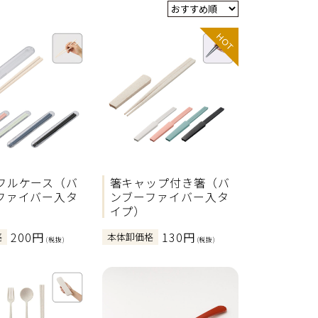
HOT
フルケース（バ
箸キャップ付き箸（バ
ファイバー入タ
ンブーファイバー入タ
イプ）
200円
130円
格
本体卸価格
(税抜)
(税抜)