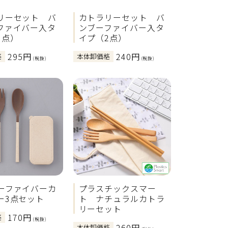
リーセット バ
カトラリーセット バ
ファイバー入タ
ンブーファイバー入タ
3点）
イプ（2点）
295円
240円
格
本体卸価格
(税抜)
(税抜)
ーファイバーカ
プラスチックスマー
ー3点セット
ト ナチュラルカトラ
リーセット
170円
格
(税抜)
260円
本体卸価格