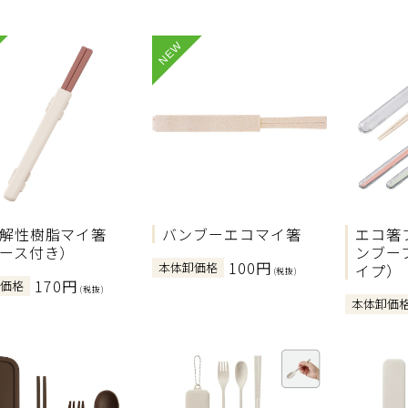
NEW
解性樹脂マイ箸
バンブーエコマイ箸
エコ箸
ース付き）
ンブー
100円
本体卸価格
イプ）
(税抜)
170円
卸価格
(税抜)
本体卸価