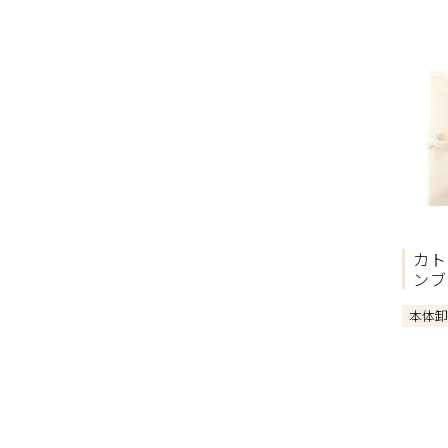
カト
ンブ
本体