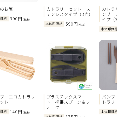
のお箸
カトラリーセット ス
カトラ
テンレスタイプ（3点）
ンブー
390円
卸価格
イプ（
(税抜)
590円
本体卸価格
(税抜)
本体卸価
ブーエコカトラリ
プラスチックスマー
バンブ
ット
ト 携帯スプーン＆フ
トラリ
ォーク
140円
卸価格
本体卸価
(税抜)
175円
本体卸価格