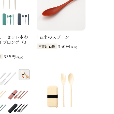
リーセット麦わ
お米のスプーン
イプロング（3
350円
本体卸価格
(税抜)
335円
格
(税抜)