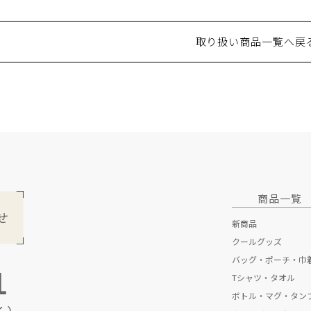
取り扱い商品一覧へ戻
商品一覧
新商品
クールグッズ
バッグ・ポーチ・巾
1
Tシャツ・タオル
トートバッグ
ボトル・マグ・タン
折りたたみエコバ
Tシャツ