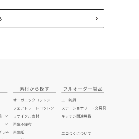
る
素材から探す
フルオーダー製品
オーガニックコットン
エコ雑貨
フェアトレードコットン
ステーショナリー・文房具
着
リサイクル素材
キッチン関連用品
再生不織布
ブラー
ッグ
再生紙
エコつくについて