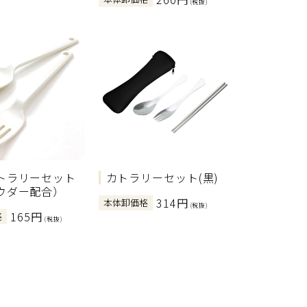
(税抜)
トラリーセット
カトラリーセット(黒)
ウダー配合）
314円
本体卸価格
(税抜)
165円
格
(税抜)
>