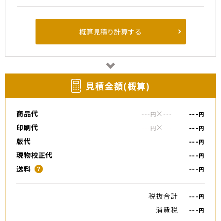
概算見積り計算する
⾒積⾦額(概算)
商品代
---
×
---
---
円
円
印刷代
---
×
---
---
円
円
版代
---
円
現物校正代
---
円
送料
---
？
円
税抜合計
---
円
消費税
---
円