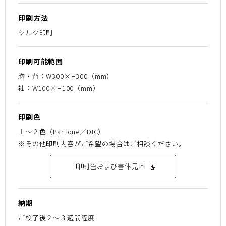
印刷方法
シルク印刷
印刷可能範囲
胸・背：W300×H300（mm）
袖：W100×H100（mm）
印刷色
１〜２色（Pantone／DIC）
※その他印刷内容がご希望の場合はご相談ください。
印刷色および書体見本
納期
ご校了後２〜３週間程度