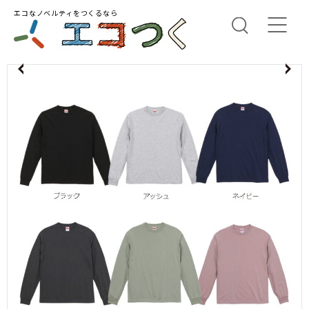
エコなノベルティをつくるなら
us
N