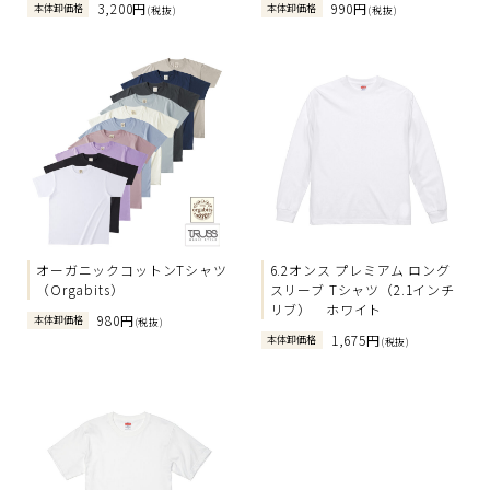
3,200円
990円
本体卸価格
本体卸価格
(税抜)
(税抜)
オーガニックコットンTシャツ
6.2オンス プレミアム ロング
（Orgabits）
スリーブ Tシャツ（2.1インチ
リブ） ホワイト
980円
本体卸価格
(税抜)
1,675円
本体卸価格
(税抜)