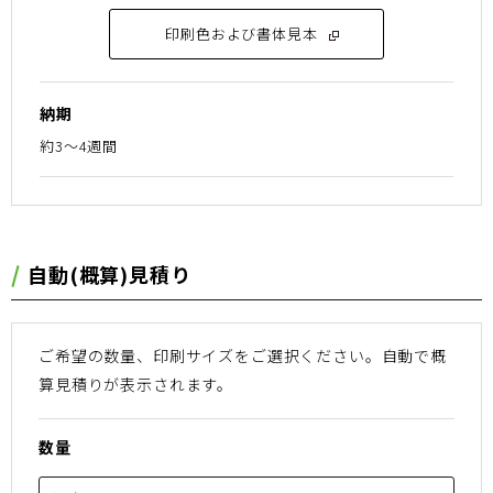
印刷色および書体見本
納期
約3～4週間
⾃動(概算)⾒積り
ご希望の数量、印刷サイズをご選択ください。
⾃動で概
算⾒積りが表⽰されます。
数量