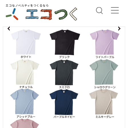
エコなノベルティをつくるなら
us
N