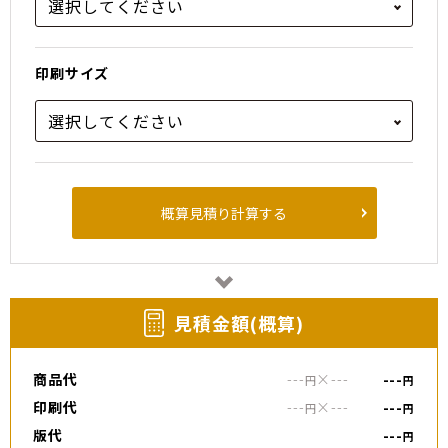
印刷サイズ
概算見積り計算する
⾒積⾦額(概算)
商品代
---
×
---
---
円
円
印刷代
---
×
---
---
円
円
版代
---
円