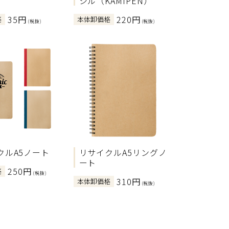
シル（KAMIPEN）
35円
220円
格
本体卸価格
(税抜)
(税抜)
クルA5ノート
リサイクルA5リングノ
ート
250円
格
(税抜)
310円
本体卸価格
(税抜)
>