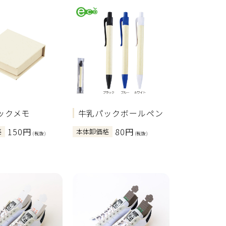
ックメモ
牛乳パックボールペン
150円
80円
格
本体卸価格
(税抜)
(税抜)