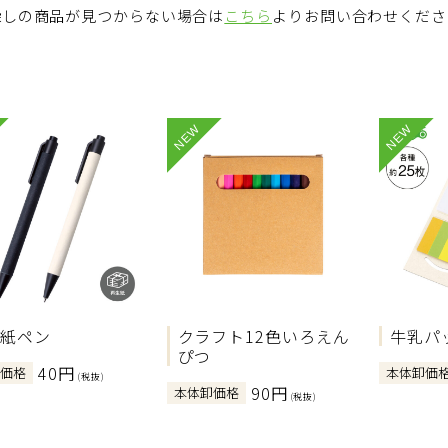
探しの商品が見つからない場合は
こちら
よりお問い合わせくださ
NEW
NEW
O紙ペン
クラフト12色いろえん
牛乳パ
ぴつ
40円
卸価格
本体卸価
(税抜)
90円
本体卸価格
(税抜)