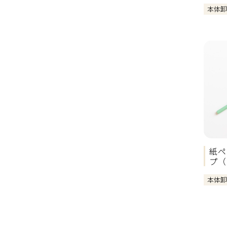
本体
紙ペ
プ（
本体