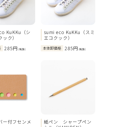
 eco KuKKu（シ
sumi eco KuKKu（スミ
クック）
エコクック）
285円
285円
格
本体卸価格
(税抜)
(税抜)
バー付フセンメ
紙ペン シャープペン