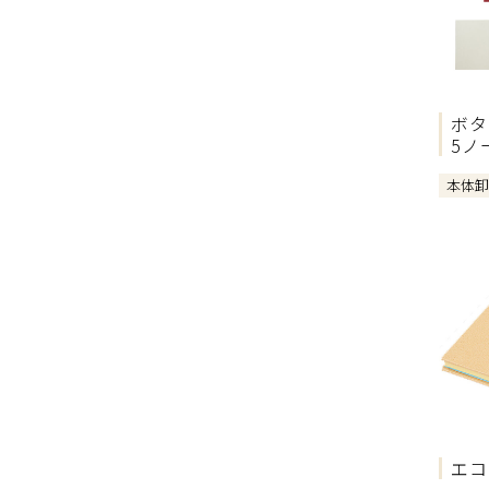
ボタ
5ノ
本体
エコ