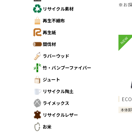
※お
リサイクル素材
再生不織布
再生紙
NEW
間伐材
ラバーウッド
竹・バンブーファイバー
ジュート
リサイクル陶土
EC
ライメックス
本体
リサイクルレザー
お米