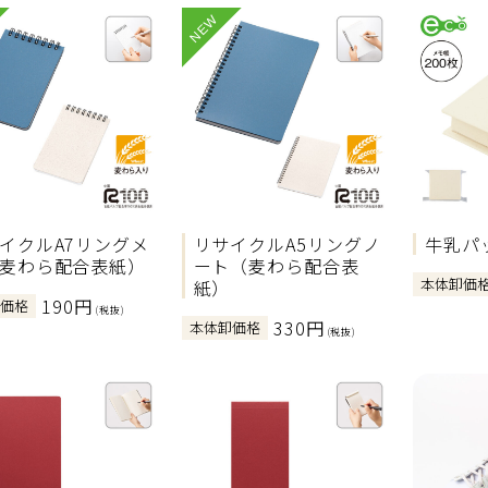
NEW
イクルA7リングメ
リサイクルA5リングノ
牛乳パ
麦わら配合表紙）
ート（麦わら配合表
本体卸価
紙）
190円
卸価格
(税抜)
330円
本体卸価格
(税抜)