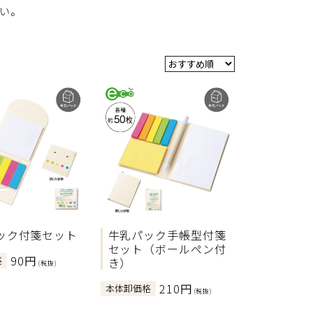
い。
ック付箋セット
牛乳パック手帳型付箋
セット（ボールペン付
90円
格
き）
(税抜)
210円
本体卸価格
(税抜)