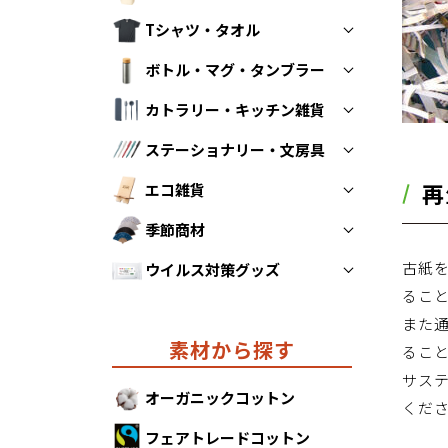
Tシャツ・タオル
トートバッグ
ボトル・マグ・タンブラー
折りたたみエコバッグ
Tシャツ
カトラリー・キッチン雑貨
不織布バッグ
タオル
ボトル
ステーショナリー・文房具
保冷・保温バッグ
マグカップ
スプーン・フォーク・お箸
再
エコ雑貨
ポーチ・巾着
タンブラー
ストロー
ペン
季節商材
その他キッチン雑貨
ノート
防災グッズ
古紙
ウイルス対策グッズ
クリアファイル
モバイルグッズ
あったかグッズ
るこ
その他ステーショナリー
リラックスグッズ
カレンダー
ウイルス対策グッズ
また
素材から探す
その他エコ雑貨
るこ
サス
オーガニックコットン
くだ
フェアトレードコットン