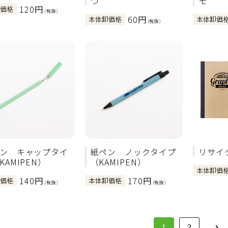
つ
モ
120円
卸価格
(税抜)
60円
本体卸価格
本体卸価
(税抜)
ン キャップタイ
紙ペン ノックタイプ
リサイ
KAMIPEN）
（KAMIPEN）
本体卸価
140円
170円
卸価格
本体卸価格
(税抜)
(税抜)
1
2