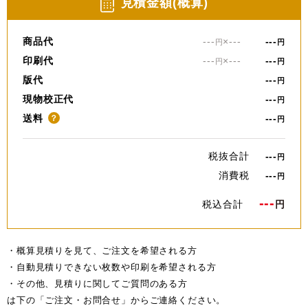
⾒積⾦額(概算)
商品代
---
×
---
---
円
円
印刷代
---
×
---
---
円
円
版代
---
円
現物校正代
---
円
送料
---
？
円
税抜合計
---
円
消費税
---
円
---
税込合計
円
・概算見積りを見て、ご注文を希望される方
・自動見積りできない枚数や印刷を希望される方
・その他、見積りに関してご質問のある方
は下の「ご注文・お問合せ」からご連絡ください。