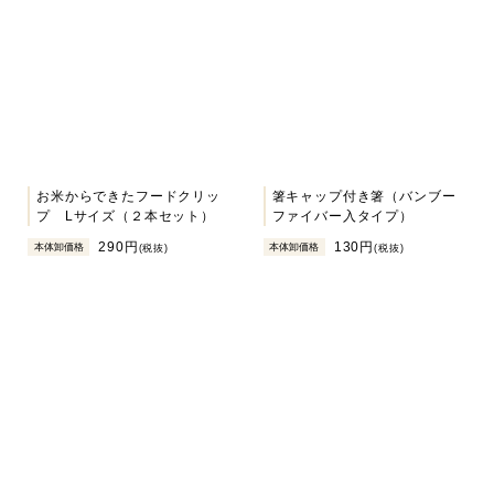
お米からできたフードクリッ
箸キャップ付き箸（バンブー
プ Lサイズ（２本セット）
ファイバー入タイプ）
290円
130円
本体卸価格
本体卸価格
(税抜)
(税抜)