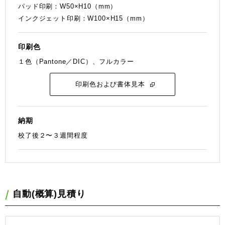
パッド印刷：W50×H10（mm）
インクジェット印刷：W100×H15（mm）
印刷色
１色（Pantone／DIC）、フルカラー
印刷色および書体見本
納期
校了後２〜３週間程度
⾃動(概算)⾒積り