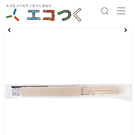
エコなノベルティをつくるなら
us
N