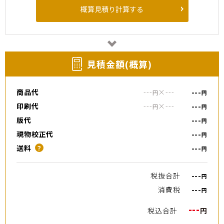
概算見積り計算する
⾒積⾦額(概算)
商品代
---
×
---
---
円
円
印刷代
---
×
---
---
円
円
版代
---
円
現物校正代
---
円
送料
---
？
円
税抜合計
---
円
消費税
---
円
---
税込合計
円