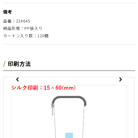
備考
品番：224645
納品形態：PP袋入り
カートン入り数：120個
印刷方法
evious
Next