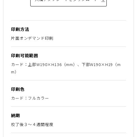
印刷方法
片面オンデマンド印刷
印刷可能範囲
カード：上部W190×H136（mm）、下部W190×H19（m
m）
印刷色
カード：フルカラー
納期
校了後３〜４週間程度