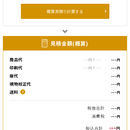
概算見積り計算する
⾒積⾦額(概算)
商品代
---
×
---
---
円
円
印刷代
---
×
---
---
円
円
版代
---
円
現物校正代
---
円
送料
---
？
円
税抜合計
---
円
消費税
---
円
---
税込合計
円