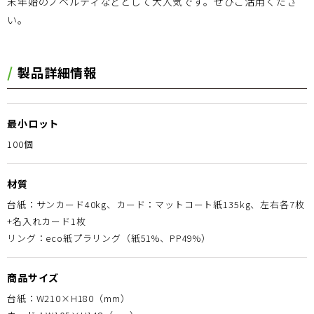
末年始のノベルティなどとして大人気です。ぜひご活用くださ
い。
製品詳細情報
最小ロット
100個
材質
台紙：サンカード40kg、カード：マットコート紙135kg、左右各7枚
+名入れカード1枚
リング：eco紙プラリング（紙51%、PP49%）
商品サイズ
台紙：W210×H180（mm）