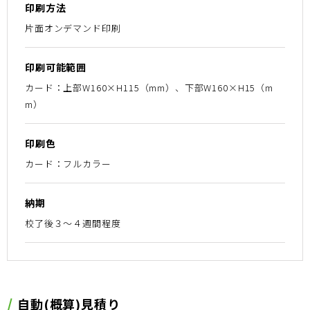
印刷方法
片面オンデマンド印刷
印刷可能範囲
カード：上部W160×H115（mm）、下部W160×H15（m
m）
印刷色
カード：フルカラー
納期
校了後３〜４週間程度
⾃動(概算)⾒積り