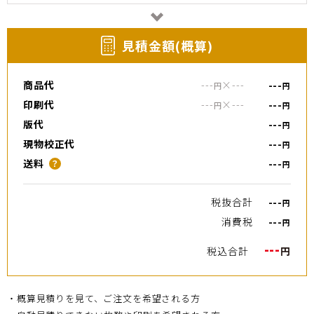
⾒積⾦額(概算)
商品代
---
×
---
---
円
円
印刷代
---
×
---
---
円
円
版代
---
円
現物校正代
---
円
送料
---
？
円
税抜合計
---
円
消費税
---
円
---
税込合計
円
・概算見積りを見て、ご注文を希望される方