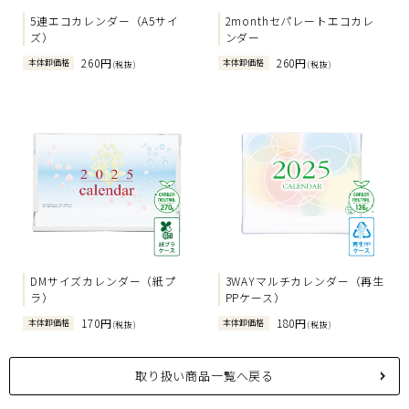
5連エコカレンダー（A5サイ
2monthセパレートエコカレ
ズ）
ンダー
260円
260円
本体卸価格
本体卸価格
(税抜)
(税抜)
DMサイズカレンダー（紙プ
3WAYマルチカレンダー（再生
ラ）
PPケース）
170円
180円
本体卸価格
本体卸価格
(税抜)
(税抜)
取り扱い商品一覧へ戻る