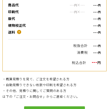
商品代
---
×
---
---
円
円
印刷代
---
×
---
---
円
円
版代
---
円
現物校正代
---
円
送料
---
？
円
税抜合計
---
円
消費税
---
円
---
税込合計
円
・概算見積りを見て、ご注文を希望される方
・自動見積りできない枚数や印刷を希望される方
・その他、見積りに関してご質問のある方
は下の「ご注文・お問合せ」からご連絡ください。