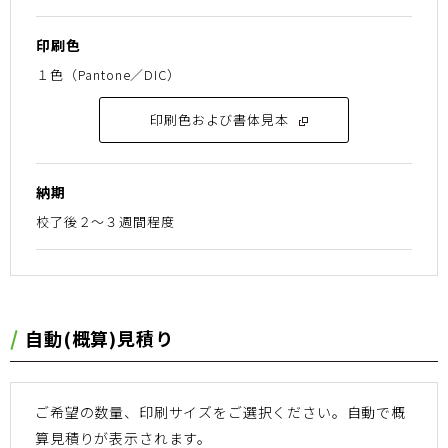
印刷色
１色（Pantone／DIC）
印刷色および書体見本
納期
校了後２〜３週間程度
⾃動(概算)⾒積り
ご希望の数量、印刷サイズをご選択ください。
⾃動で概
算⾒積りが表⽰されます。