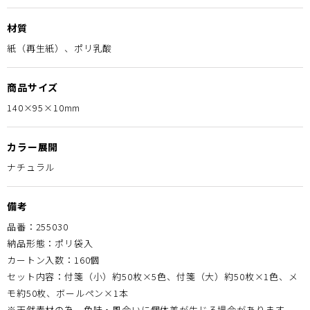
材質
紙（再生紙）、ポリ乳酸
商品サイズ
140×95×10mm
カラー展開
ナチュラル
備考
品番：255030
納品形態：ポリ袋入
カートン入数：160個
セット内容：付箋（小）約50枚×5色、付箋（大）約50枚×1色、メ
モ約50枚、ボールペン×1本
※天然素材の為、色味・風合いに個体差が生じる場合があります。