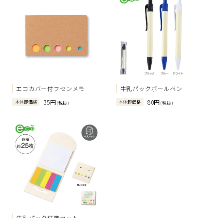
エコカバー付フセンメモ
牛乳パックボールペン
35円
80円
本体卸価格
本体卸価格
(税抜)
(税抜)
牛乳パック付箋セット