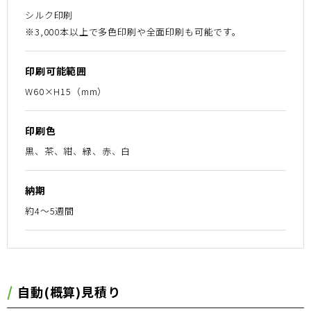
シルク印刷
※3,000本以上で多色印刷や全面印刷も可能です。
印刷可能範囲
W60×H15（mm）
印刷色
黒、茶、紺、緑、赤、白
納期
約4～5週間
⾃動(概算)⾒積り