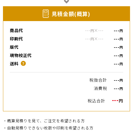
⾒積⾦額(概算)
商品代
---
×
---
---
円
円
印刷代
---
×
---
---
円
円
版代
---
円
現物校正代
---
円
送料
---
？
円
税抜合計
---
円
消費税
---
円
---
税込合計
円
・概算見積りを見て、ご注文を希望される方
・自動見積りできない枚数や印刷を希望される方