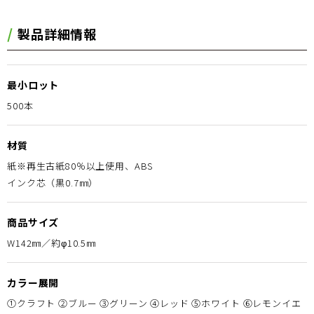
製品詳細情報
最小ロット
500本
材質
紙※再生古紙80％以上使用、ABS
インク芯（黒0.7㎜）
商品サイズ
W142㎜／約φ10.5㎜
カラー展開
①クラフト ②ブルー ③グリーン ④レッド ⑤ホワイト ⑥レモンイエ