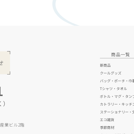
商品一覧
新商品
クールグッズ
バッグ・ポーチ・巾
1
Tシャツ・タオル
トートバッグ
ボトル・マグ・タン
折りたたみエコバ
Tシャツ
く）
カトラリー・キッチ
不織布バッグ
タオル
ボトル
ステーショナリー・
保冷・保温バッグ
マグカップ
スプーン・フォー
エコ雑貨
ポーチ・巾着
タンブラー
ストロー
ペン
印刷産業ビル2階
季節商材
その他キッチン雑
ノート
防災グッズ