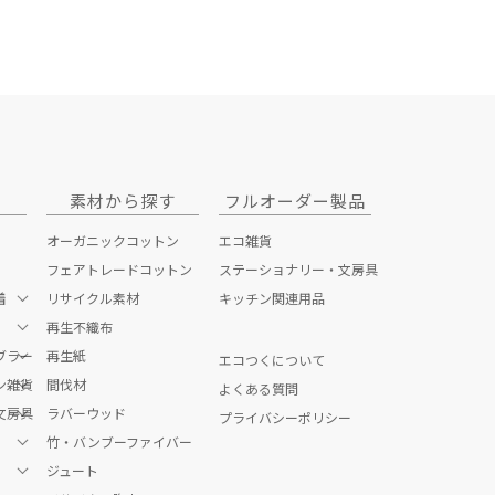
素材から探す
フルオーダー製品
オーガニックコットン
エコ雑貨
フェアトレードコットン
ステーショナリー・文房具
着
リサイクル素材
キッチン関連用品
再生不織布
ブラー
ッグ
再生紙
エコつくについて
ン雑貨
間伐材
よくある質問
文房具
ク・お箸
ラバーウッド
プライバシーポリシー
竹・バンブーファイバー
貨
ジュート