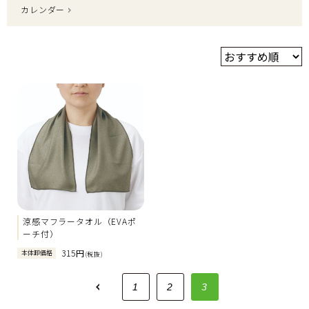
カレンダー
涼感マフラータオル（EVAポ
ーチ付）
315円
本体卸価格
(税抜)
<
1
2
3