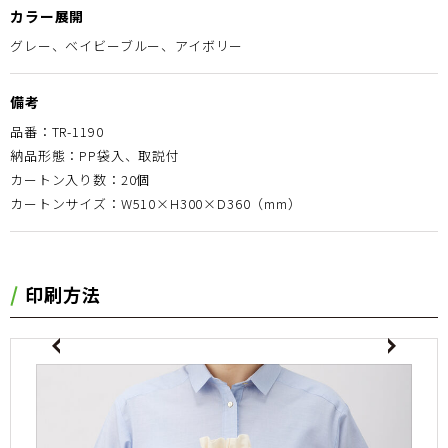
カラー展開
グレー、ベイビーブルー、アイボリー
備考
品番：TR-1190
納品形態：PP袋入、取説付
カートン入り数：20個
カートンサイズ：W510×H300×D360（mm）
印刷方法
evious
Next