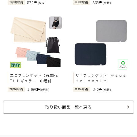
870円
835円
本体卸価格
本体卸価格
(税抜)
(税抜)
エコブランケット（再生PE
ザ・ブランケット ＃ｓｕｓ
T）レギュラー 巾着付
ｔａｉｎａｂｌｅ
1,090円
340円
本体卸価格
本体卸価格
(税抜)
(税抜)
取り扱い商品一覧へ戻る