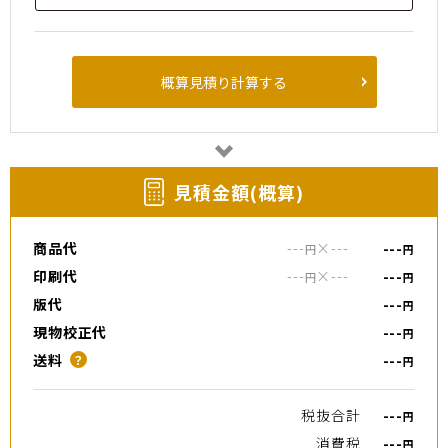
概算見積り計算する
⾒積⾦額(概算)
商品代
---
×
---
---
円
円
印刷代
---
×
---
---
円
円
版代
---
円
現物校正代
---
円
送料
---
？
円
税抜合計
---
円
消費税
---
円