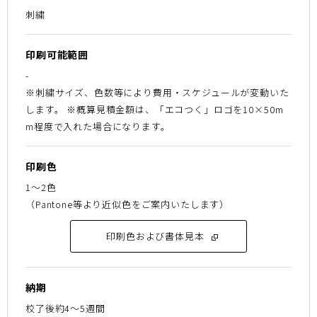
刺繍
印刷可能範囲
-
※刺繍サイズ、色数等により費用・スケジュールが変動いた
します。 ※概算見積金額は、「エコつく」ロゴを10×50m
m程度で入れた場合になります。
印刷色
1～2色
（Pantone等より近似色をご案内いたします）
印刷色および書体見本
納期
校了後約4～5週間