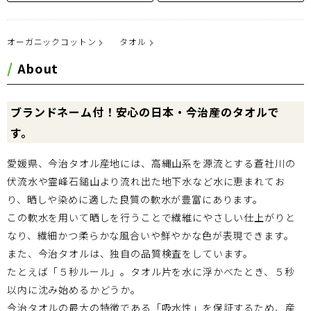
オーガニックコットン
タオル
About
ブランドネーム付！安心の日本・今治産のタオルで
す。
愛媛県、今治タオル産地には、高縄山系を源流とする蒼社川の
伏流水や霊峰石鎚山より流れ出た地下水など水に恵まれてお
り、晒しや染めに適した良質の軟水が豊富にあります。
この軟水を用いて晒しを行うことで繊維にやさしい仕上がりと
なり、繊細かつ柔らかな風合いや鮮やかな色が表現できます。
また、今治タオルは、独自の品質検査をしています。
たとえば「５秒ルール」。タオル片を水に浮かべたとき、５秒
以内に沈み始めるかどうか。
今治タオルの最大の特徴である「吸水性」を保証するため、産