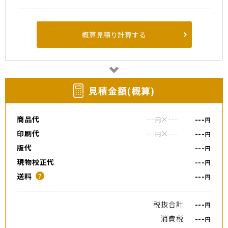
概算見積り計算する
⾒積⾦額(概算)
商品代
---
×
---
---
円
円
印刷代
---
×
---
---
円
円
版代
---
円
現物校正代
---
円
送料
---
？
円
税抜合計
---
円
消費税
---
円