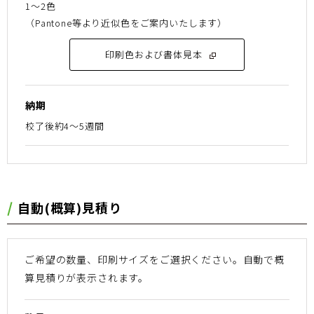
1～2色
（Pantone等より近似色をご案内いたします）
印刷色および書体見本
納期
校了後約4～5週間
⾃動(概算)⾒積り
ご希望の数量、印刷サイズをご選択ください。
⾃動で概
算⾒積りが表⽰されます。