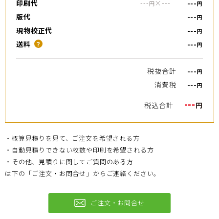
印刷代
---
×
---
---
円
円
版代
---
円
現物校正代
---
円
送料
---
？
円
税抜合計
---
円
消費税
---
円
---
税込合計
円
・概算見積りを見て、ご注文を希望される方
・自動見積りできない枚数や印刷を希望される方
・その他、見積りに関してご質問のある方
は下の「ご注文・お問合せ」からご連絡ください。
ご注文・お問合せ