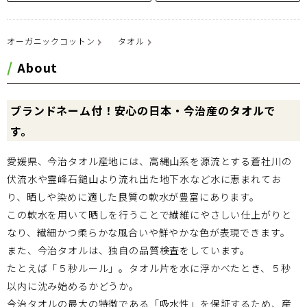
オーガニックコットン
タオル
About
ブランドネーム付！安心の日本・今治産のタオルで
す。
愛媛県、今治タオル産地には、高縄山系を源流とする蒼社川の
伏流水や霊峰石鎚山より流れ出た地下水など水に恵まれてお
り、晒しや染めに適した良質の軟水が豊富にあります。
この軟水を用いて晒しを行うことで繊維にやさしい仕上がりと
なり、繊細かつ柔らかな風合いや鮮やかな色が表現できます。
また、今治タオルは、独自の品質検査をしています。
たとえば「５秒ルール」。タオル片を水に浮かべたとき、５秒
以内に沈み始めるかどうか。
今治タオルの最大の特徴である「吸水性」を保証するため、産