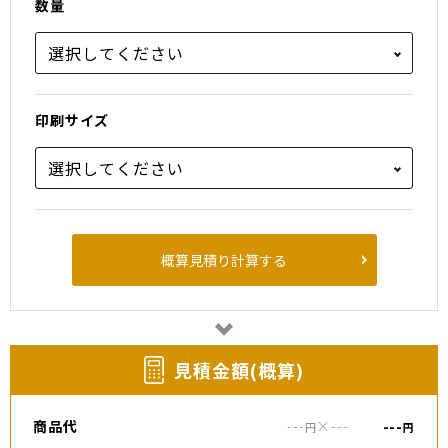
数量
印刷サイズ
概算見積り計算する
⾒積⾦額(概算)
商品代
---
×
---
---
円
円