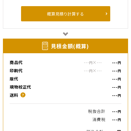
概算見積り計算する
⾒積⾦額(概算)
商品代
---
×
---
---
円
円
印刷代
---
×
---
---
円
円
版代
---
円
現物校正代
---
円
送料
---
？
円
税抜合計
---
円
消費税
---
円
---