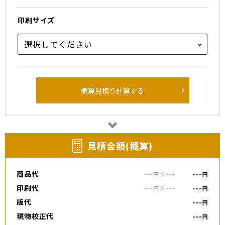
印刷サイズ
概算見積り計算する
⾒積⾦額(概算)
商品代
---
×
---
---
円
円
印刷代
---
×
---
---
円
円
版代
---
円
現物校正代
---
円