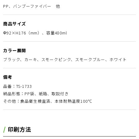
PP、バンブーファイバー 他
商品サイズ
Φ92×H176（mm）、容量480ml
カラー展開
ブラック、カーキ、スモークピンク、スモークブルー、ホワイト
備考
品番：TS-1733
納品形態：PP袋、紙箱、取説付き
その他：食品衛生検査済、本体耐熱温度100℃
印刷方法