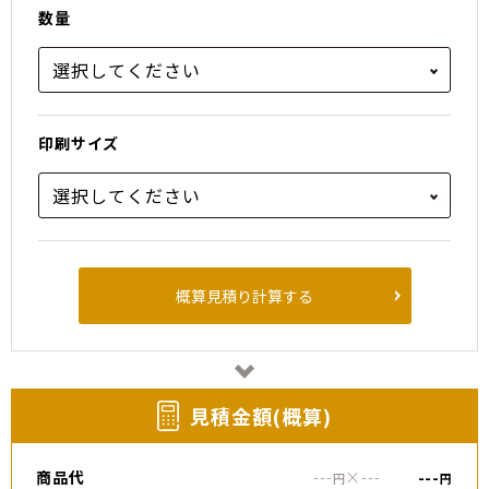
数量
印刷サイズ
概算見積り計算する
⾒積⾦額(概算)
商品代
---
×
---
---
円
円