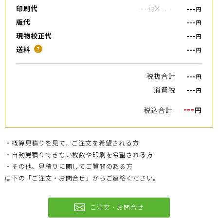
印刷代
---
×
---
---
円
円
版代
---
円
現物校正代
---
円
送料
---
？
円
税抜合計
---
円
消費税
---
円
---
税込合計
円
・概算見積りを見て、ご注文を希望される方
・自動見積りできない枚数や印刷を希望される方
・その他、見積りに関してご質問のある方
は下の「ご注文・お問合せ」からご連絡ください。
ご注文・お問合せ