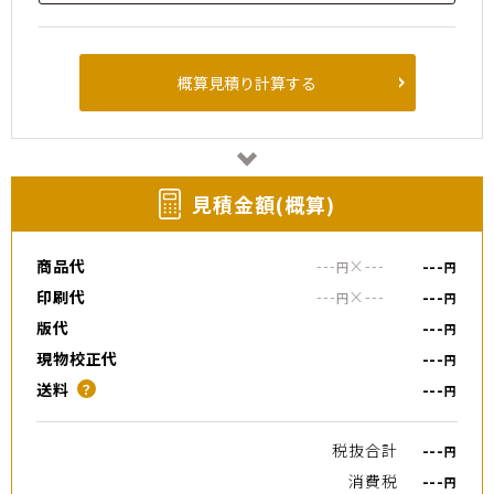
概算見積り計算する
⾒積⾦額(概算)
商品代
---
×
---
---
円
円
印刷代
---
×
---
---
円
円
版代
---
円
現物校正代
---
円
送料
---
？
円
税抜合計
---
円
消費税
---
円