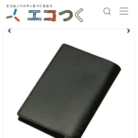
エコなノベルティをつくるなら
us
N