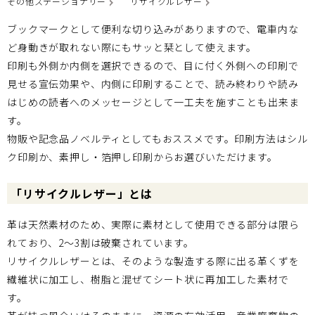
その他ステーショナリー
リサイクルレザー
ブックマークとして便利な切り込みがありますので、電車内な
ど身動きが取れない際にもサッと栞として使えます。
印刷も外側か内側を選択できるので、目に付く外側への印刷で
見せる宣伝効果や、内側に印刷することで、読み終わりや読み
はじめの読者へのメッセージとして一工夫を施すことも出来ま
す。
物販や記念品ノベルティとしてもおススメです。印刷方法はシル
ク印刷か、素押し・箔押し印刷からお選びいただけます。
「リサイクルレザー」とは
革は天然素材のため、実際に素材として使用できる部分は限ら
れており、2～3割は破棄されています。
リサイクルレザーとは、そのような製造する際に出る革くずを
繊維状に加工し、樹脂と混ぜてシート状に再加工した素材で
す。