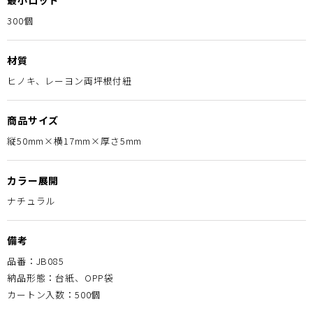
最小ロット
300個
材質
ヒノキ、レーヨン両坪根付紐
商品サイズ
縦50mm×横17mm×厚さ5mm
カラー展開
ナチュラル
備考
品番：JB085
納品形態：台紙、OPP袋
カートン入数：500個