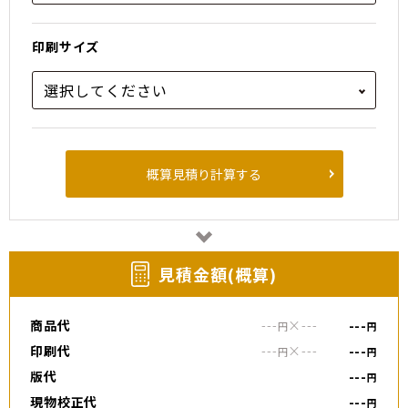
印刷サイズ
概算見積り計算する
⾒積⾦額(概算)
商品代
---
×
---
---
円
円
印刷代
---
×
---
---
円
円
版代
---
円
現物校正代
---
円