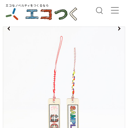
エコなノベルティをつくるなら
us
N