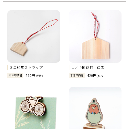
ミニ絵馬ストラップ
ヒノキ間伐材 絵馬
260円
420円
本体卸価格
本体卸価格
(税抜)
(税抜)