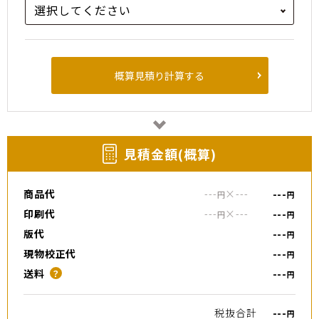
概算見積り計算する
⾒積⾦額(概算)
商品代
---
×
---
---
円
円
印刷代
---
×
---
---
円
円
版代
---
円
現物校正代
---
円
送料
---
？
円
税抜合計
---
円