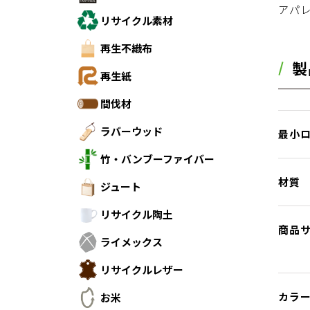
アパ
リサイクル素材
再生不織布
製
再生紙
間伐材
ラバーウッド
最小
竹・バンブーファイバー
材質
ジュート
リサイクル陶土
商品
ライメックス
リサイクルレザー
カラ
お米