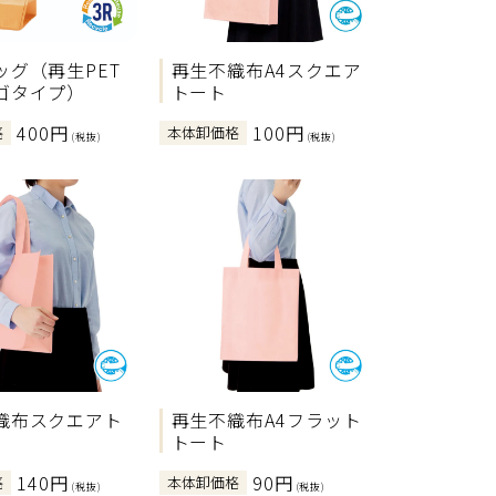
ッグ（再生PET
再生不織布A4スクエア
ゴタイプ）
トート
400円
100円
格
本体卸価格
(税抜)
(税抜)
織布スクエアト
再生不織布A4フラット
トート
140円
90円
格
本体卸価格
(税抜)
(税抜)