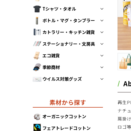
Tシャツ・タオル
トートバッグ
ボトル・マグ・タンブラー
折りたたみエコバッグ
Tシャツ
カトラリー・キッチン雑貨
不織布バッグ
タオル
ボトル
ステーショナリー・文房具
保冷・保温バッグ
マグカップ
スプーン・フォーク・お箸
エコ雑貨
ポーチ・巾着
タンブラー
ストロー
ペン
季節商材
その他キッチン雑貨
ノート
防災グッズ
ウイルス対策グッズ
クリアファイル
モバイルグッズ
あったかグッズ
A
その他ステーショナリー
リラックスグッズ
カレンダー
ウイルス対策グッズ
素材から探す
再生P
その他エコ雑貨
ナチ
オーガニックコットン
肩掛
ロゴ
フェアトレードコットン