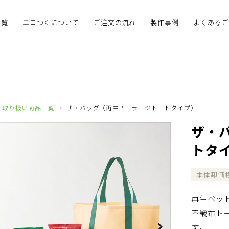
一覧
エコつくについて
ご注文の流れ
製作事例
よくあるご
取り扱い商品一覧
ザ・バッグ（再生PETラージトートタイプ）
ザ・
トタ
本体卸価
再生ペッ
不織布ト
す。
Next