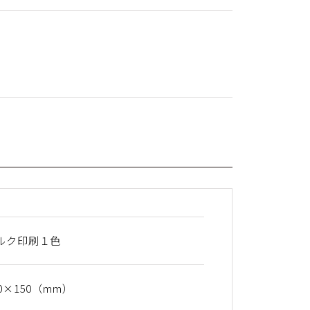
ルク印刷１色
00×150（mm）