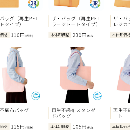
バッグ（再生PET
ザ・バッグ（再生PET
ザ・バ
トタイプ）
ラージトートタイプ）
レジカ
110円
230円
卸価格
本体卸価格
本体卸価
(税抜)
(税抜)
不織布バッグ
再生不織布スタンダー
再生不
）
ドバッグ
ート
115円
105円
卸価格
本体卸価格
本体卸価
(税抜)
(税抜)