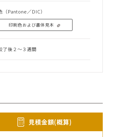
（Pantone／DIC）
印刷色および書体見本
校了後２〜３週間
⾒積⾦額(概算)