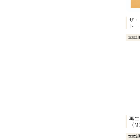
ザ・
トー
本体
再生
（M
本体