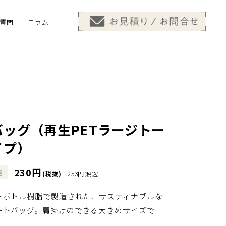
質問
コラム
バッグ（再生PETラージトー
イプ）
230円
格
(税抜)
253円
(税込)
トボトル樹脂で製造された、サスティナブルな
ートバッグ。肩掛けのできる大きめサイズで