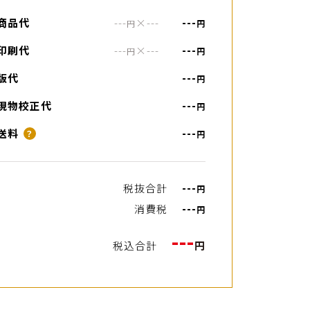
商品代
---
×
---
---
円
円
印刷代
---
×
---
---
円
円
版代
---
円
現物校正代
---
円
送料
---
？
円
税抜合計
---
円
消費税
---
円
---
税込合計
円