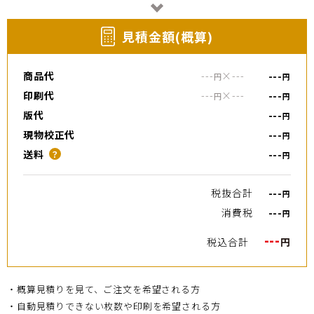
⾒積⾦額(概算)
商品代
---
×
---
---
円
円
印刷代
---
×
---
---
円
円
版代
---
円
現物校正代
---
円
送料
---
？
円
税抜合計
---
円
消費税
---
円
---
税込合計
円
・概算見積りを見て、ご注文を希望される方
・自動見積りできない枚数や印刷を希望される方