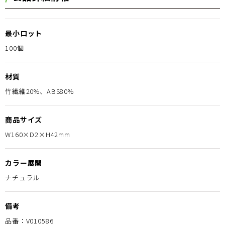
最小ロット
100個
材質
竹繊維20%、ABS80%
商品サイズ
W160×D2×H42mm
カラー展開
ナチュラル
備考
品番：V010586