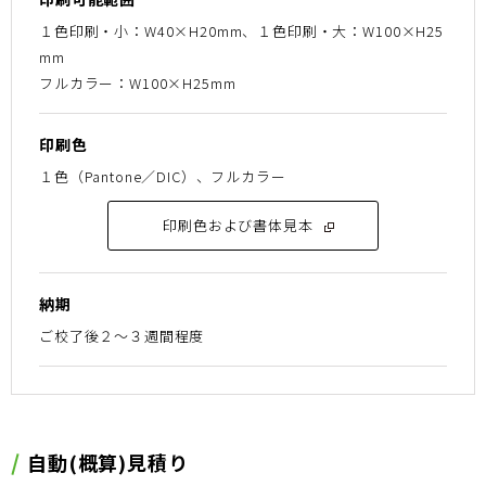
１色印刷・小：W40×H20mm、１色印刷・大：W100×H25
mm
フルカラー：W100×H25mm
印刷色
１色（Pantone／DIC）、フルカラー
印刷色および書体見本
納期
ご校了後２〜３週間程度
⾃動(概算)⾒積り