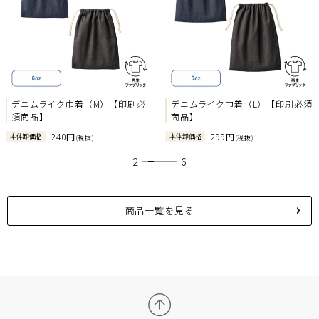
Previous
Next
デニムライク巾着（M）【印刷必
デニムライク巾着（L）【印刷必須
須商品】
商品】
240円
299円
本体卸価格
本体卸価格
(税抜)
(税抜)
1
2
3
4
5
6
商品一覧を見る