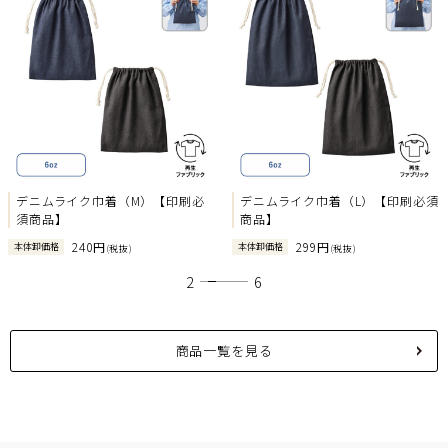
Previous
Next
デニムライク巾着（M）【印刷必
デニムライク巾着（L）【印刷必須
須商品】
商品】
240円
299円
本体卸価格
本体卸価格
(税抜)
(税抜)
1
2
3
4
5
6
商品一覧を見る