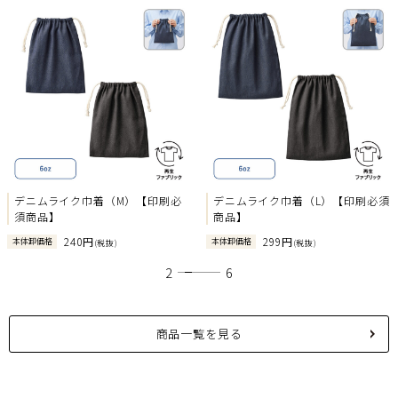
Previous
Next
デニムライク巾着（M）【印刷必
デニムライク巾着（L）【印刷必須
須商品】
商品】
240円
299円
本体卸価格
本体卸価格
(税抜)
(税抜)
1
2
3
4
5
6
商品一覧を見る