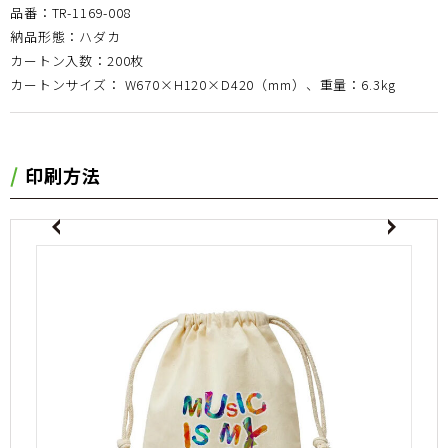
品番：TR-1169-008
納品形態：ハダカ
カートン入数：200枚
カートンサイズ： W670×H120×D420（mm）、重量：6.3kg
印刷方法
evious
Next