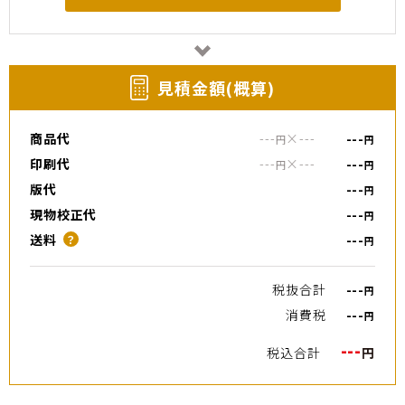
⾒積⾦額(概算)
商品代
---
×
---
---
円
円
印刷代
---
×
---
---
円
円
版代
---
円
現物校正代
---
円
送料
---
？
円
税抜合計
---
円
消費税
---
円
---
税込合計
円