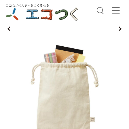
エコなノベルティをつくるなら
us
N