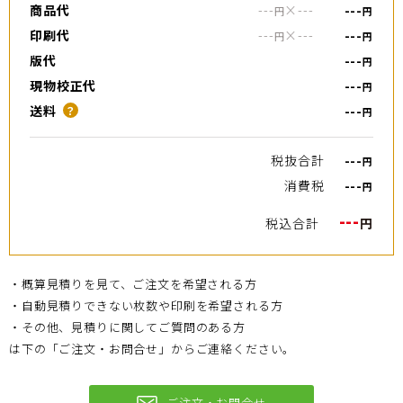
商品代
---
×
---
---
円
円
印刷代
---
×
---
---
円
円
版代
---
円
現物校正代
---
円
送料
---
？
円
税抜合計
---
円
消費税
---
円
---
税込合計
円
・概算見積りを見て、ご注文を希望される方
・自動見積りできない枚数や印刷を希望される方
・その他、見積りに関してご質問のある方
は下の「ご注文・お問合せ」からご連絡ください。
ご注文・お問合せ