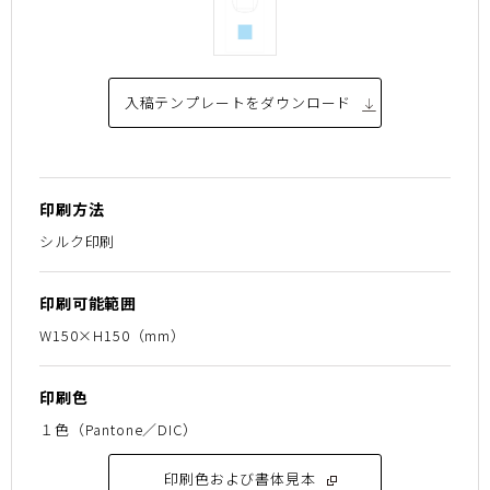
入稿テンプレートを
ダウンロード
印刷方法
シルク印刷
印刷可能範囲
W150×H150（mm）
印刷色
１色（Pantone／DIC）
印刷色および書体見本