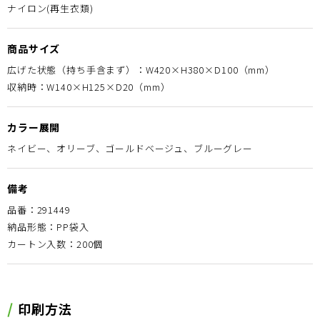
ナイロン(再生衣類)
商品サイズ
広げた状態（持ち手含まず）：W420×H380×D100（mm）
収納時：W140×H125×D20（mm）
カラー展開
ネイビー、オリーブ、ゴールドベージュ、ブルーグレー
備考
品番：291449
納品形態：PP袋入
カートン入数：200個
印刷方法