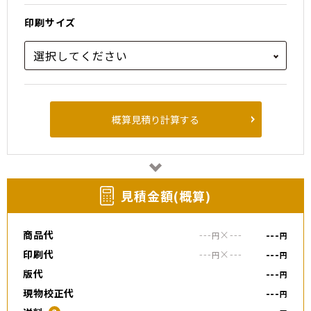
印刷サイズ
概算見積り計算する
⾒積⾦額(概算)
商品代
---
×
---
---
円
円
印刷代
---
×
---
---
円
円
版代
---
円
現物校正代
---
円