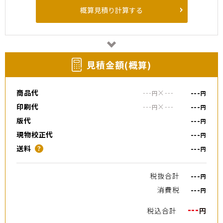
概算見積り計算する
⾒積⾦額(概算)
商品代
---
×
---
---
円
円
印刷代
---
×
---
---
円
円
版代
---
円
現物校正代
---
円
送料
---
？
円
税抜合計
---
円
消費税
---
円
---
税込合計
円