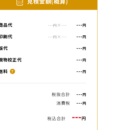
⾒積⾦額(概算)
商品代
---
×
---
---
円
円
印刷代
---
×
---
---
円
円
版代
---
円
現物校正代
---
円
送料
---
？
円
税抜合計
---
円
消費税
---
円
---
税込合計
円