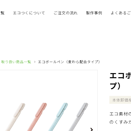
一覧
エコつくについて
ご注文の流れ
製作事例
よくあるご
取り扱い商品一覧
エコボールペン（麦わら配合タイプ）
エコ
プ）
本体卸価
エコ素材
のくすみ
Next