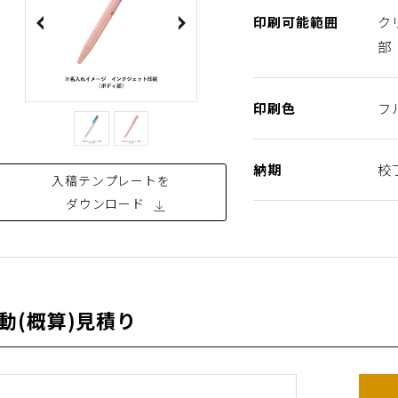
印刷可能範囲
ク
vious
Next
部
印刷色
フ
納期
校
入稿テンプレートを
ダウンロード
動(概算)⾒積り