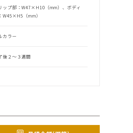
リップ部：W47×H10（mm）、ボディ
：W45×H5（mm）
ルカラー
了後２〜３週間