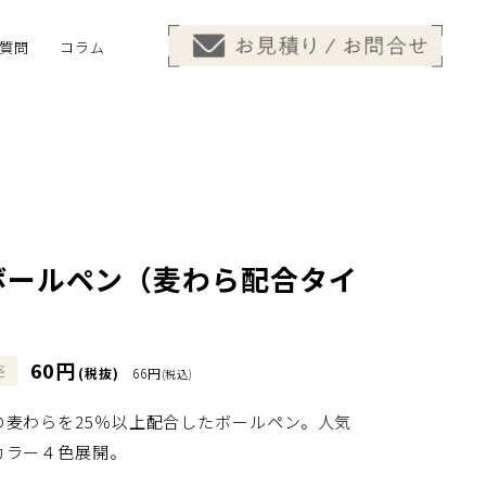
質問
コラム
ボールペン（麦わら配合タイ
60円
格
(税抜)
66円
(税込)
の麦わらを25％以上配合したボールペン。人気
カラー４色展開。