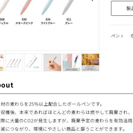
製
ペン
bout
材の麦わらを25％以上配合したボールペンです。
の収穫後、本来であればほとんどの麦わらは燃やして廃棄され、
す際に大量のCO2が発生しますが、廃棄予定の麦わらを有効活
削減につながり、環境にやさしい商品と謳うことができます。