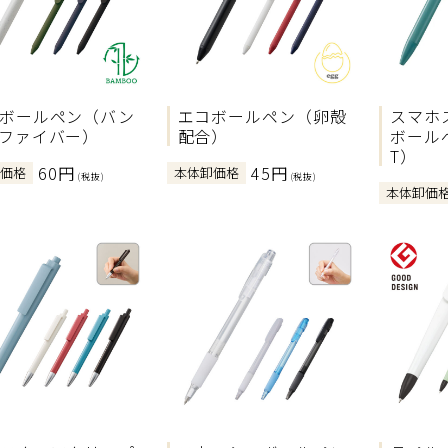
ボールペン（バン
エコボールペン（卵殻
スマホ
ファイバー）
配合）
ボール
T）
60円
45円
卸価格
本体卸価格
(税抜)
(税抜)
本体卸価