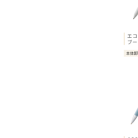
エコ
ブー
本体