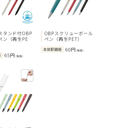
スタンド付OBP
OBPスクリューボール
ペン（再生PE
ペン（再生PET）
60円
本体卸価格
(税抜)
65円
格
(税抜)