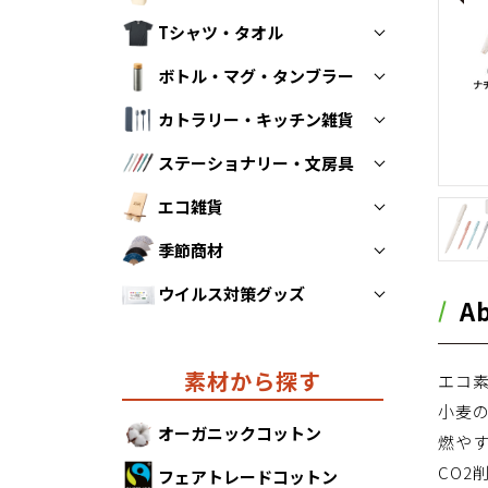
Tシャツ・タオル
トートバッグ
ボトル・マグ・タンブラー
折りたたみエコバッグ
Tシャツ
カトラリー・キッチン雑貨
不織布バッグ
タオル
ボトル
ステーショナリー・文房具
保冷・保温バッグ
マグカップ
スプーン・フォーク・お箸
エコ雑貨
ポーチ・巾着
タンブラー
ストロー
ペン
季節商材
その他キッチン雑貨
ノート
防災グッズ
ウイルス対策グッズ
クリアファイル
モバイルグッズ
あったかグッズ
A
その他ステーショナリー
リラックスグッズ
カレンダー
ウイルス対策グッズ
素材から探す
エコ素
その他エコ雑貨
小麦
オーガニックコットン
燃や
CO2
フェアトレードコットン