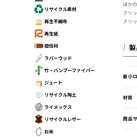
ほか
リサイクル素材
クリ
再生不織布
クリ
再生紙
製
間伐材
ラバーウッド
竹・バンブーファイバー
最小
ジュート
リサイクル陶土
材質
ライメックス
商品
リサイクルレザー
お米