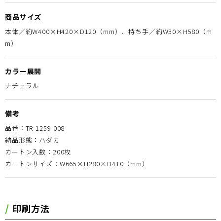
商品サイズ
本体／約W400×H420×D120（mm）、持ち手／約W30×H580（m
m）
カラー展開
ナチュラル
備考
品番：TR-1259-008
納品形態：ハダカ
カートン入数：200枚
カートンサイズ：W665×H280×D410（mm）
印刷方法