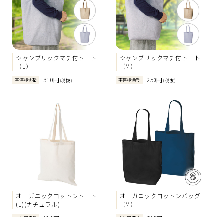
シャンブリックマチ付トート
シャンブリックマチ付トート
（L）
（M）
310円
250円
本体卸価格
本体卸価格
(税抜)
(税抜)
オーガニックコットントート
オーガニックコットンバッグ
(L)(ナチュラル)
（M）