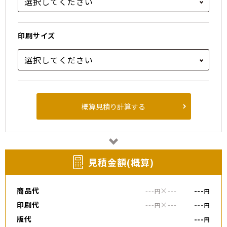
印刷サイズ
概算見積り計算する
⾒積⾦額(概算)
商品代
---
×
---
---
円
円
印刷代
---
×
---
---
円
円
版代
---
円