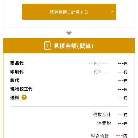
概算見積り計算する
⾒積⾦額(概算)
商品代
---
×
---
---
円
円
印刷代
---
×
---
---
円
円
版代
---
円
現物校正代
---
円
送料
---
？
円
税抜合計
---
円
消費税
---
円
---
税込合計
円