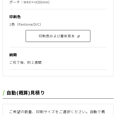
ポーチ：W40×H20(mm)
印刷色
1色（Pantone/DIC）
印刷色および書体見本
納期
ご校了後、約２週間
⾃動(概算)⾒積り
ご希望の数量、印刷サイズをご選択ください。
⾃動で概