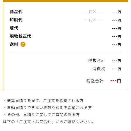
商品代
---
×
---
---
円
円
印刷代
---
×
---
---
円
円
版代
---
円
現物校正代
---
円
送料
---
？
円
税抜合計
---
円
消費税
---
円
---
税込合計
円
・概算見積りを見て、ご注文を希望される方
・自動見積りできない枚数や印刷を希望される方
・その他、見積りに関してご質問のある方
は下の「ご注文・お問合せ」からご連絡ください。