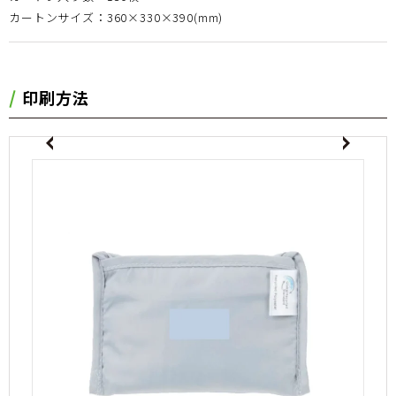
カートンサイズ：360×330×390(mm)
印刷方法
evious
Next