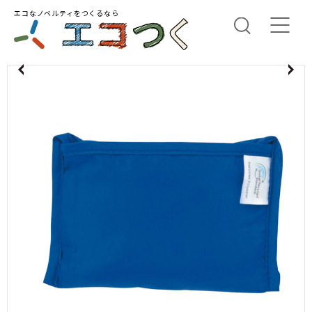
エコなノベルティをつくるなら
us
N