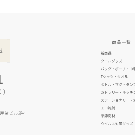
商品一覧
新商品
クールグッズ
バッグ・ポーチ・巾
1
Tシャツ・タオル
トートバッグ
ボトル・マグ・タン
折りたたみエコバ
Tシャツ
く）
カトラリー・キッチ
不織布バッグ
タオル
ボトル
ステーショナリー・
保冷・保温バッグ
マグカップ
スプーン・フォー
エコ雑貨
ポーチ・巾着
タンブラー
ストロー
ペン
印刷産業ビル2階
季節商材
その他キッチン雑
ノート
防災グッズ
ウイルス対策グッズ
クリアファイル
モバイルグッズ
あったかグッズ
その他ステーショ
リラックスグッズ
カレンダー
ウイルス対策グッ