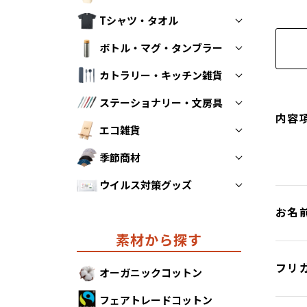
Tシャツ・タオル
トートバッグ
ボトル・マグ・タンブラー
折りたたみエコバッグ
Tシャツ
カトラリー・キッチン雑貨
不織布バッグ
タオル
ボトル
ステーショナリー・文房具
保冷・保温バッグ
マグカップ
スプーン・フォーク・お箸
内容
エコ雑貨
ポーチ・巾着
タンブラー
ストロー
ペン
季節商材
その他キッチン雑貨
ノート
防災グッズ
ウイルス対策グッズ
クリアファイル
モバイルグッズ
あったかグッズ
お名
その他ステーショナリー
リラックスグッズ
カレンダー
ウイルス対策グッズ
素材から探す
その他エコ雑貨
フリ
オーガニックコットン
フェアトレードコットン