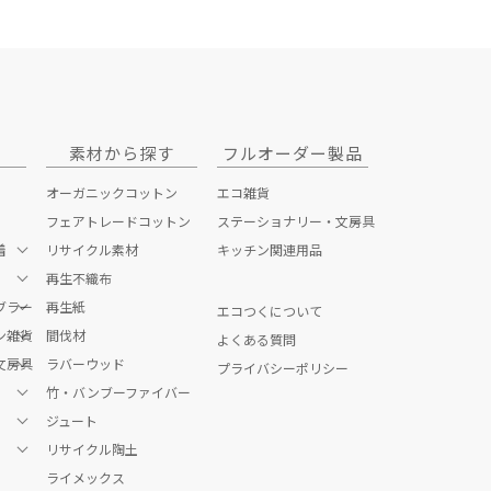
素材から探す
フルオーダー製品
オーガニックコットン
エコ雑貨
フェアトレードコットン
ステーショナリー・文房具
着
リサイクル素材
キッチン関連用品
再生不織布
ブラー
ッグ
再生紙
エコつくについて
ン雑貨
間伐材
よくある質問
文房具
ク・お箸
ラバーウッド
プライバシーポリシー
竹・バンブーファイバー
貨
ジュート
リサイクル陶土
ナリー
ズ
ライメックス