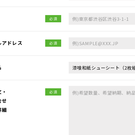
必須
ルアドレス
必須
名
文・
必須
合せ
詳細