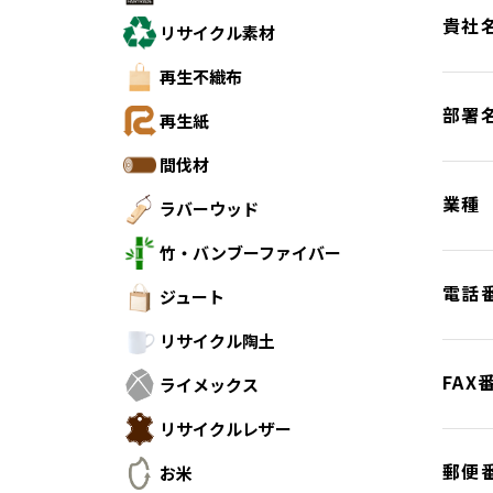
貴社
リサイクル素材
再生不織布
部署
再生紙
間伐材
業種
ラバーウッド
竹・バンブーファイバー
電話
ジュート
リサイクル陶土
FAX
ライメックス
リサイクルレザー
郵便
お米