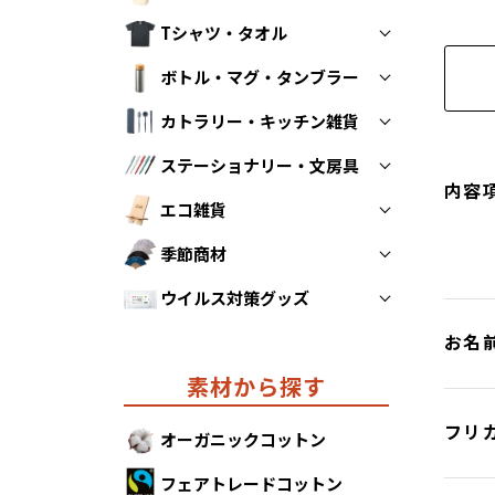
Tシャツ・タオル
トートバッグ
ボトル・マグ・タンブラー
折りたたみエコバッグ
Tシャツ
カトラリー・キッチン雑貨
不織布バッグ
タオル
ボトル
ステーショナリー・文房具
保冷・保温バッグ
マグカップ
スプーン・フォーク・お箸
内容
エコ雑貨
ポーチ・巾着
タンブラー
ストロー
ペン
季節商材
その他キッチン雑貨
ノート
防災グッズ
ウイルス対策グッズ
クリアファイル
モバイルグッズ
あったかグッズ
お名
その他ステーショナリー
リラックスグッズ
カレンダー
ウイルス対策グッズ
素材から探す
その他エコ雑貨
フリ
オーガニックコットン
フェアトレードコットン