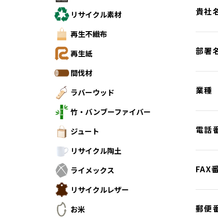
貴社
リサイクル素材
再生不織布
部署
再生紙
間伐材
業種
ラバーウッド
竹・バンブーファイバー
電話
ジュート
リサイクル陶土
FAX
ライメックス
リサイクルレザー
郵便
お米