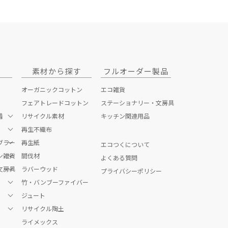
素材から探す
フルオーダー製品
オーガニックコットン
エコ雑貨
フェアトレードコットン
ステーショナリー・文房具
着
リサイクル素材
キッチン関連用品
再生不織布
ブラー
ッグ
再生紙
エコつくについて
ン雑貨
間伐材
よくある質問
文房具
ク・お箸
ラバーウッド
プライバシーポリシー
竹・バンブーファイバー
貨
ジュート
リサイクル陶土
ナリー
ズ
ライメックス