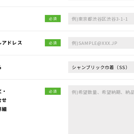
必須
ルアドレス
必須
名
文・
必須
合せ
詳細