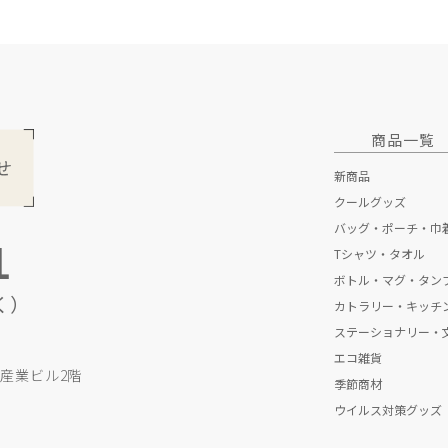
商品一覧
新商品
クールグッズ
バッグ・ポーチ・巾
1
Tシャツ・タオル
トートバッグ
ボトル・マグ・タン
折りたたみエコバ
Tシャツ
く）
カトラリー・キッチ
不織布バッグ
タオル
ボトル
ステーショナリー・
保冷・保温バッグ
マグカップ
スプーン・フォー
エコ雑貨
ポーチ・巾着
タンブラー
ストロー
ペン
印刷産業ビル2階
季節商材
その他キッチン雑
ノート
防災グッズ
ウイルス対策グッズ
クリアファイル
モバイルグッズ
あったかグッズ
その他ステーショ
リラックスグッズ
カレンダー
ウイルス対策グッ