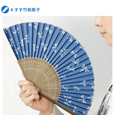
4.すす竹和扇子